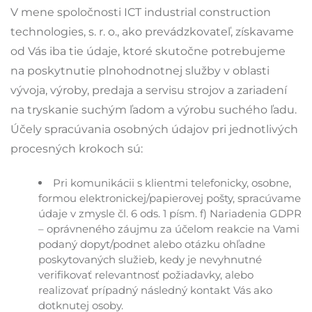
V mene spoločnosti ICT industrial construction
technologies, s. r. o., ako prevádzkovateľ, získavame
od Vás iba tie údaje, ktoré skutočne potrebujeme
na poskytnutie plnohodnotnej služby v oblasti
vývoja, výroby, predaja a servisu strojov a zariadení
na tryskanie suchým ľadom a výrobu suchého ľadu.
Účely spracúvania osobných údajov pri jednotlivých
procesných krokoch sú:
Pri komunikácii s klientmi telefonicky, osobne,
formou elektronickej/papierovej pošty, spracúvame
údaje v zmysle čl. 6 ods. 1 písm. f) Nariadenia GDPR
– oprávneného záujmu za účelom reakcie na Vami
podaný dopyt/podnet alebo otázku ohľadne
poskytovaných služieb, kedy je nevyhnutné
verifikovať relevantnosť požiadavky, alebo
realizovať prípadný následný kontakt Vás ako
dotknutej osoby.