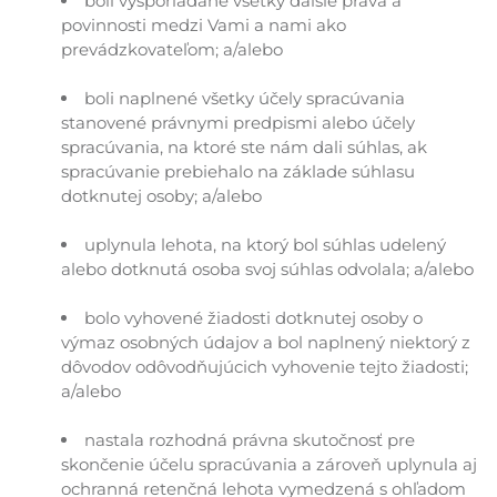
boli vysporiadané všetky ďalšie práva a
povinnosti medzi Vami a nami ako
prevádzkovateľom; a/alebo
boli naplnené všetky účely spracúvania
stanovené právnymi predpismi alebo účely
spracúvania, na ktoré ste nám dali súhlas, ak
spracúvanie prebiehalo na základe súhlasu
dotknutej osoby; a/alebo
uplynula lehota, na ktorý bol súhlas udelený
alebo dotknutá osoba svoj súhlas odvolala; a/alebo
bolo vyhovené žiadosti dotknutej osoby o
výmaz osobných údajov a bol naplnený niektorý z
dôvodov odôvodňujúcich vyhovenie tejto žiadosti;
a/alebo
nastala rozhodná právna skutočnosť pre
skončenie účelu spracúvania a zároveň uplynula aj
ochranná retenčná lehota vymedzená s ohľadom