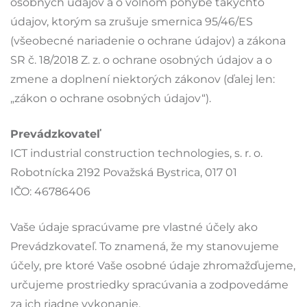
osobných údajov a o voľnom pohybe takýchto
údajov, ktorým sa zrušuje smernica 95/46/ES
(všeobecné nariadenie o ochrane údajov) a zákona
SR č. 18/2018 Z. z. o ochrane osobných údajov a o
zmene a doplnení niektorých zákonov (ďalej len:
„zákon o ochrane osobných údajov“).
Prevádzkovateľ
ICT industrial construction technologies, s. r. o.
Robotnícka 2192 Považská Bystrica, 017 01
IČO: 46786406
Vaše údaje spracúvame pre vlastné účely ako
Prevádzkovateľ. To znamená, že my stanovujeme
účely, pre ktoré Vaše osobné údaje zhromažďujeme,
určujeme prostriedky spracúvania a zodpovedáme
za ich riadne vykonanie.