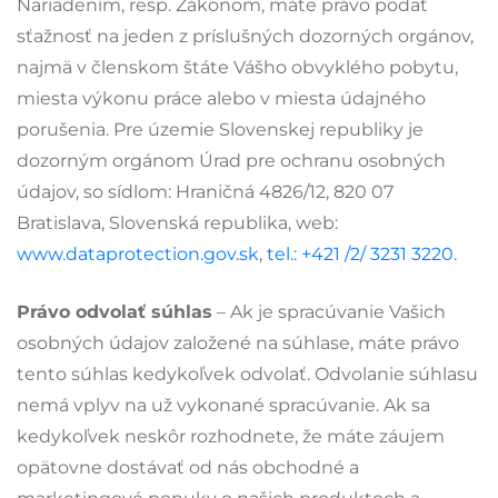
Nariadením, resp. Zákonom, máte právo podať
sťažnosť na jeden z príslušných dozorných orgánov,
najmä v členskom štáte Vášho obvyklého pobytu,
miesta výkonu práce alebo v miesta údajného
porušenia. Pre územie Slovenskej republiky je
dozorným orgánom Úrad pre ochranu osobných
údajov, so sídlom: Hraničná 4826/12, 820 07
Bratislava, Slovenská republika, web:
www.dataprotection.gov.sk
,
tel.: +421 /2/ 3231 3220
.
Právo odvolať súhlas
– Ak je spracúvanie Vašich
osobných údajov založené na súhlase, máte právo
tento súhlas kedykoľvek odvolať. Odvolanie súhlasu
nemá vplyv na už vykonané spracúvanie. Ak sa
kedykoľvek neskôr rozhodnete, že máte záujem
opätovne dostávať od nás obchodné a