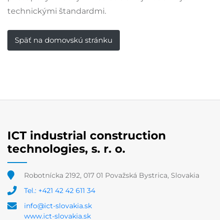
technickými štandardmi.
Späť na domovskú stránku
ICT industrial construction
technologies, s. r. o.
Robotnícka 2192, 017 01 Považská Bystrica, Slovakia
Tel.: +421 42 42 611 34
info@ict-slovakia.sk
www.ict-slovakia.sk