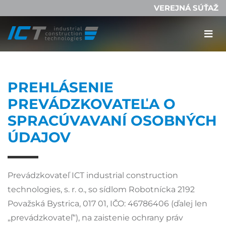
VEREJNÁ SÚŤAŽ
PREHLÁSENIE
PREVÁDZKOVATEĽA O
SPRACÚVAVANÍ OSOBNÝCH
ÚDAJOV
Prevádzkovateľ ICT industrial construction
technologies, s. r. o., so sídlom Robotnícka 2192
Považská Bystrica, 017 01, IČO: 46786406 (ďalej len
„prevádzkovateľ“), na zaistenie ochrany práv