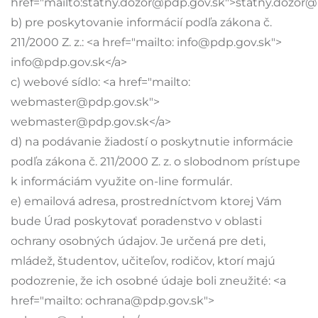
href="mailto:statny.dozor@pdp.gov.sk">statny.dozor@
b) pre poskytovanie informácií podľa zákona č.
211/2000 Z. z.: <a href="mailto: info@pdp.gov.sk">
info@pdp.gov.sk</a>
c) webové sídlo: <a href="mailto:
webmaster@pdp.gov.sk">
webmaster@pdp.gov.sk</a>
d) na podávanie žiadostí o poskytnutie informácie
podľa zákona č. 211/2000 Z. z. o slobodnom prístupe
k informáciám využite on-line formulár.
e) emailová adresa, prostredníctvom ktorej Vám
bude Úrad poskytovať poradenstvo v oblasti
ochrany osobných údajov. Je určená pre deti,
mládež, študentov, učiteľov, rodičov, ktorí majú
podozrenie, že ich osobné údaje boli zneužité: <a
href="mailto: ochrana@pdp.gov.sk">