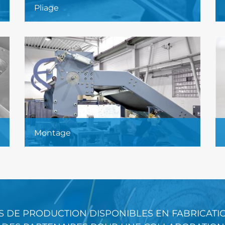
Pliage
Pliage et bordage de tôles réalisés sur
une presse plieuse..
En savoir plus...
Montage
Montage mécanique, électrotechnique,
pneumatique et hydraulique.
En savoir plus...
S DE PRODUCTION DISPONIBLES EN FABRICATI