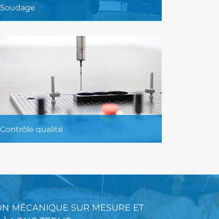
Soudage
Soudage de tous types d’aciers, d’aciers
inoxydables, d’alliages d’aluminium,
etc.
En savoir plus...
Contrôle qualité
Contrôle qualité dimensionnel assuré
par une machine de mesure
tridimensionnelle CNC de pointe
CRYSTA APEX (MITUTOYO).
ON MÉCANIQUE SUR MESURE ET