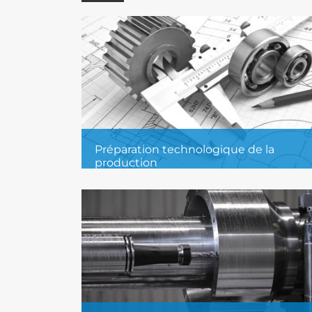
Préparation technologique de la
production
Nous concevons des procédés
d’usinage optimisés afin d’atteindre
une précision maximale et une
efficacité élevée.
En savoir plus...