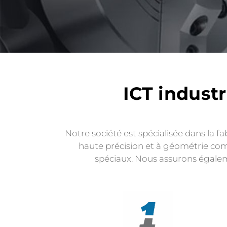
ICT industr
Notre société est spécialisée dans la 
haute précision et à géométrie com
spéciaux. Nous assurons égalem