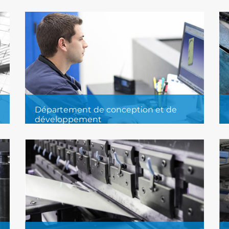
Département de conception et de
développement
Notre département de conception
utilise des logiciels de pointe tels
qu’AutoCAD et SolidWorks, avec
intégration vers SolidCAM.
En savoir plus...