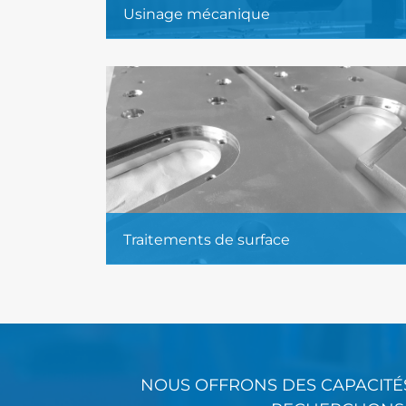
Usinage mécanique
Nous disposons d’équipements
technologiques modernes permettant
l’usinage de pièces d’un poids allant
jusqu’à 5 000 kg.
En savoir plus....
Traitements de surface
Sablage, grenaillage, zingage,
nickelage, noircissement.
En savoir plus...
NOUS OFFRONS DES CAPACITÉ